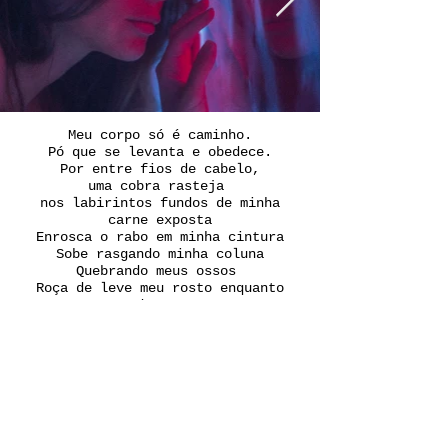
Meu corpo só é caminho.
Pó que se levanta e obedece.
Por entre fios de cabelo,
uma cobra rasteja
nos labirintos fundos de minha
carne exposta
Enrosca o rabo em minha cintura
Sobe rasgando minha coluna
Quebrando meus ossos
Roça de leve meu rosto enquanto
dança.
Sua língua é marcada como meu
tronco.
Rastro ambíguo, molhado.
Eu também troco de pele
Ali, no canto daquela sala, me
dispo de mim mesma.